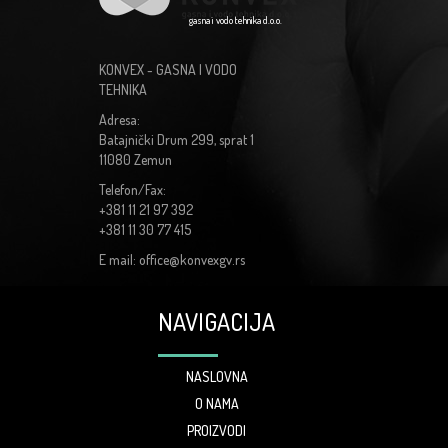
gasna i vodo tehnika d.o.o.
KONVEX - GASNA I VODO
TEHNIKA
Adresa:
Batajnički Drum 299, sprat 1
11080 Zemun
Telefon/Fax:
+381 11 21 97 392
+381 11 30 77 415
E mail: office@konvexgv.rs
NAVIGACIJA
NASLOVNA
O NAMA
PROIZVODI