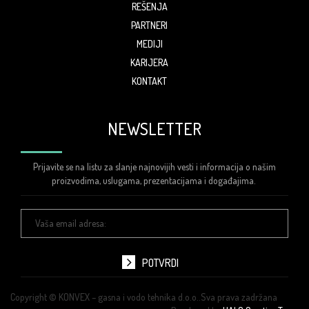
REŠENJA
PARTNERI
MEDIJI
KARIJERA
KONTAKT
NEWSLETTER
Prijavite se na listu za slanje najnovijih vesti i informacija o našim
proizvodima, uslugama, prezentacijama i događajima.
Vaša
email
adresa:
POTVRDI
Copyright © KONVEX – gasna i vodo tehnika d.o.o..Sva prava zadržana