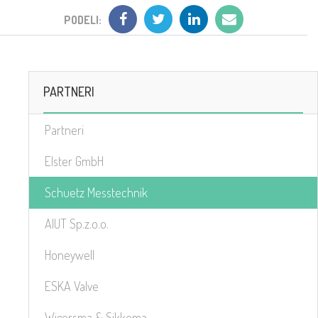
PODELI:
PARTNERI
Partneri
Elster GmbH
Schuetz Messtechnik
AIUT Sp.z.o.o.
Honeywell
ESKA Valve
Wigersma & Sikkema