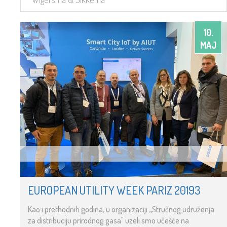
10.
MAJ
EUROPEAN UTILITY WEEK PARIZ 20193
Kao i prethodnih godina, u organizaciji „Stručnog udruženja
za distribuciju prirodnog gasa" uzeli smo učešće na