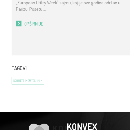
„European Utility Week" sajmu, koji je ove godine održan u
Parizu. Posetu ...
OPŠIRNIJE
TAGOVI
SCHUETZ-MESSTECHNIK
KONVEX