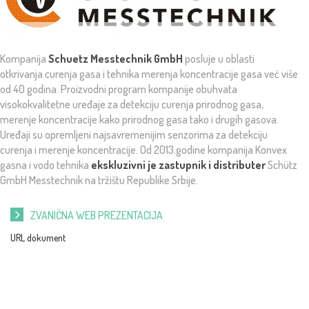
Kompanija
Schuetz Messtechnik GmbH
posluje u oblasti
otkrivanja curenja gasa i tehnika merenja koncentracije gasa već više
od 40 godina. Proizvodni program kompanije obuhvata
visokokvalitetne uređaje za detekciju curenja prirodnog gasa,
merenje koncentracije kako prirodnog gasa tako i drugih gasova.
Uređaji su opremljeni najsavremenijim senzorima za detekciju
curenja i merenje koncentracije. Od 2013.godine kompanija Konvex
gasna i vodo tehnika
ekskluzivni je zastupnik i distributer
Schütz
GmbH Messtechnik na tržištu Republike Srbije.
ZVANIČNA WEB PREZENTACIJA
URL dokument