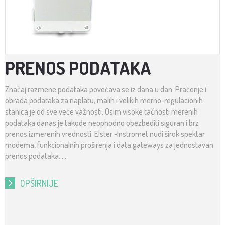
PRENOS PODATAKA
Značaj razmene podataka povećava se iz dana u dan. Praćenje i
obrada podataka za naplatu, malih i velikih merno-regulacionih
stanica je od sve veće važnosti. Osim visoke tačnosti merenih
podataka danas je takođe neophodno obezbediti siguran i brz
prenos izmerenih vrednosti. Elster -Instromet nudi širok spektar
modema, funkcionalnih proširenja i data gateways za jednostavan
prenos podataka, ...
OPŠIRNIJE