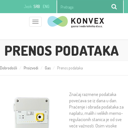
Jezik
SRB
ENG
Toggle
+381 (0)11 21 97 392
office@konvexgv.rs
navigation
PRENOS PODATAKA
Dobrodošli
Proizvodi
Gas
Prenos podataka
Značaj razmene podataka
povećava se iz dana u dan.
Praćenje i obrada podataka za
naplatu, malih i velikih merno-
regulacionih stanica je od sve
veće važnosti. Osim visoke