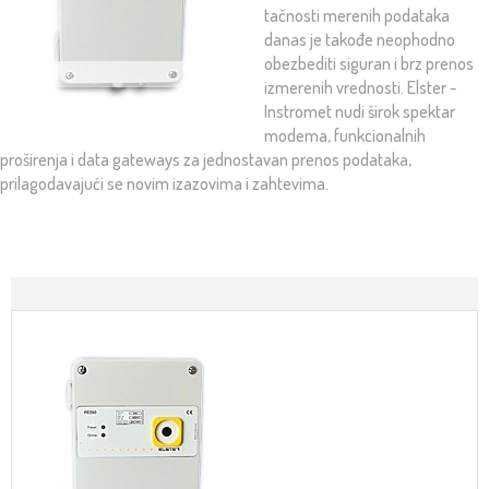
tačnosti merenih podataka
danas je takođe neophodno
obezbediti siguran i brz prenos
izmerenih vrednosti. Elster -
Instromet nudi širok spektar
modema, funkcionalnih
proširenja i data gateways za jednostavan prenos podataka,
prilagodavajući se novim izazovima i zahtevima.