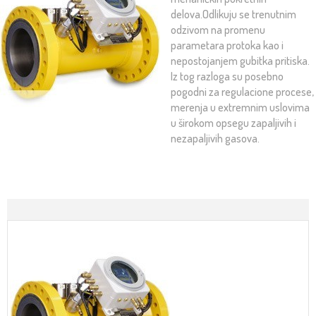
delova.Odlikuju se trenutnim
odzivom na promenu
parametara protoka kao i
nepostojanjem gubitka pritiska.
Iz tog razloga su posebno
pogodni za regulacione procese,
merenja u extremnim uslovima
u širokom opsegu zapaljivih i
nezapaljivih gasova.