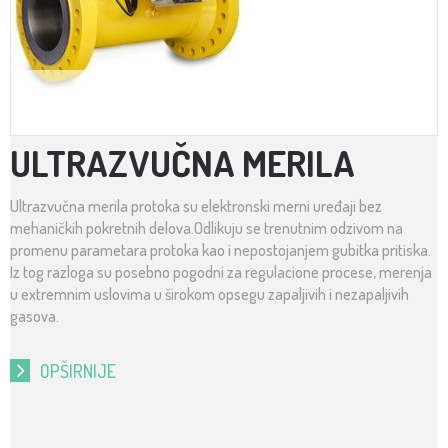
ULTRAZVUČNA MERILA
Ultrazvučna merila protoka su elektronski merni uređaji bez
mehaničkih pokretnih delova.Odlikuju se trenutnim odzivom na
promenu parametara protoka kao i nepostojanjem gubitka pritiska.
Iz tog razloga su posebno pogodni za regulacione procese, merenja
u extremnim uslovima u širokom opsegu zapaljivih i nezapaljivih
gasova.
OPŠIRNIJE